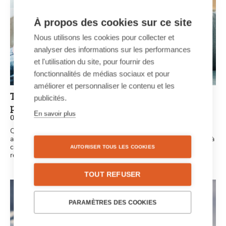
À propos des cookies sur ce site
Nous utilisons les cookies pour collecter et
analyser des informations sur les performances
et l'utilisation du site, pour fournir des
fonctionnalités de médias sociaux et pour
améliorer et personnaliser le contenu et les
Trucs et astuces pour un journal de jubilé
publicités.
personnalisé
En savoir plus
05/06/2020 - 11:27
Que vous soyez ensemble depuis un an, cinq ans ou soixante
ans… Chaque anniversaire de mariage est une étape importante à
célébrer. Voilà quelques trucs et astuces pour votre journal de
AUTORISER TOUS LES COOKIES
retraite personnalisé !
TOUT REFUSER
PARAMÈTRES DES COOKIES