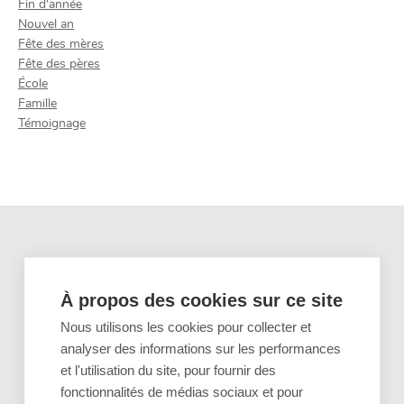
Fin d'année
Nouvel an
Fête des mères
Fête des pères
École
Famille
Témoignage
Vous voulez créer votre propre journal fait
maison pour vos grands-parents ?
À propos des cookies sur ce site
Nous utilisons les cookies pour collecter et
analyser des informations sur les performances
et l'utilisation du site, pour fournir des
fonctionnalités de médias sociaux et pour