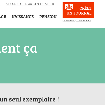
T
SE CONNECTER OU S’ENREGISTRER
CRÉEZ
UN JOURNAL
AGE
NAISSANCE
PENSION
COMMENT ÇA MARCHE ?
ent ça
’un seul exemplaire !