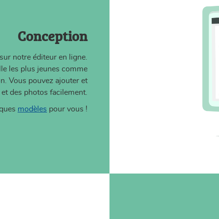
Conception
ur notre éditeur en ligne.
uelle les plus jeunes comme
ion. Vous pouvez ajouter et
 et des photos facilement.
lques
modèles
pour vous !