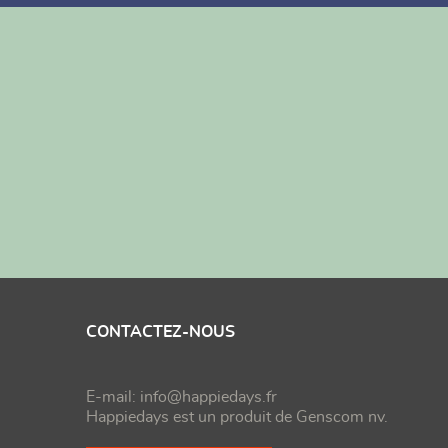
CONTACTEZ-NOUS
E-mail:
info@happiedays.fr
Happiedays est un produit de
Genscom nv
.