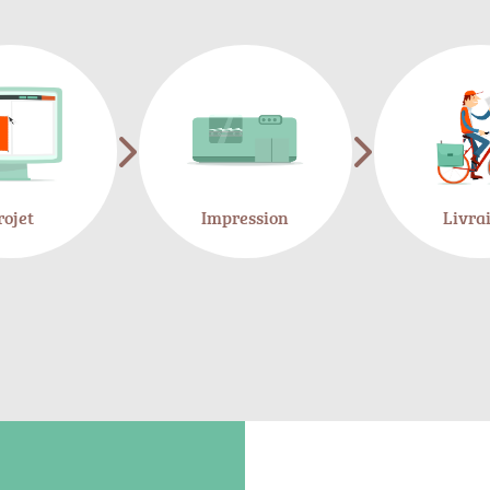
rojet
Impression
Livra
COMMENCER !