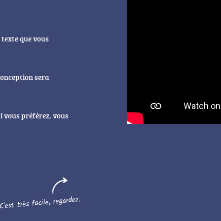
 texte que vous
 conception sera
i vous préférez, vous
C'est très facile, regardez.