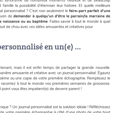
le est synonyme de nombreux moments heureux et de beaucoup
ille la possibilité d'éterniser leur histoire. Et quelle meilleure
al personnalisé ? C'est non seulement le
faire-part parfait d'une
moyen de
demander à quelqu'un d'être le parrain/la marraine de
 de naissance ou au baptême
. Faites savoir à tout le monde à quel
 bout de chou avec ces idées amusantes et créatives pour
ersonnalisé en un(e) …
tenant, mais il est enfin temps de partager la grande nouvelle.
manière amusante et créative avec un journal personnalisé. Égayez
 poème ou une copie de votre première échographie. Remplissez le
t racontez à tout le monde vos premières semaines de grossesse.
l point vous êtes impatient(e) de devenir parent !
que ? Un journal personnalisé est la solution idéale ! Réfléchissez
 de votre première échographie à côté d'une photo de votre bout