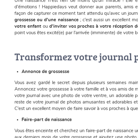
Une naissance n'est rien de moins qu'un miracle ! El
d'émotions ! Happiedays veut donner aux parents, amis et fam
façon de capturer ce moment tant attendu qu'avec un journ
grossesse ou d'une naissance
; c'est aussi un excellent 
votre enfant
ou
d'inviter vos proches à votre réception
point vous êtes excité(e) par l'arrivée (imminente) de votre
Transformez votre journal p
Annonce de grossesse
Vous avez gardé le secret depuis plusieurs semaines main
Annoncez votre grossesse à votre famille et à vos amis de 
votre journal avec une photo de votre ventre, un adorable
reste de votre journal de photos amusantes et adorables e
C'est un excellent moyen de faire savoir à vos proches à que
Faire-part de naissance
Vous êtes enceinte et cherchez un faire-part de naissance uni
aux derniers mois de votre grossesse et ajoutez une photo