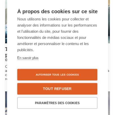
À propos des cookies sur ce site
Nous utilisons les cookies pour collecter et
analyser des informations sur les performances
et l'utilisation du site, pour fournir des
fonctionnalités de médias sociaux et pour
améliorer et personnaliser le contenu et les
Trucs et astuces pour un journal de jubilé
publicités.
personnalisé
En savoir plus
05/06/2020 - 11:27
Que vous soyez ensemble depuis un an, cinq ans ou soixante
ans… Chaque anniversaire de mariage est une étape importante à
célébrer. Voilà quelques trucs et astuces pour votre journal de
AUTORISER TOUS LES COOKIES
retraite personnalisé !
TOUT REFUSER
PARAMÈTRES DES COOKIES