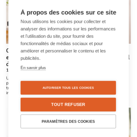
À propos des cookies sur ce site
Nous utilisons les cookies pour collecter et
analyser des informations sur les performances
et l'utilisation du site, pour fournir des
fonctionnalités de médias sociaux et pour
Commencer en interne, c'est gagner en
améliorer et personnaliser le contenu et les
externe : un journal d'entreprise comme outil
publicités.
de communication interne
En savoir plus
19/05/2021 - 16:27
Une bonne communication joue un rôle important dans la
poursuite d'une culture d'entreprise ouverte qui motive vos
travailleurs. Boostez la motivation de vos travailleurs et créez et
AUTORISER TOUS LES COOKIES
imprimez votre propre journal d'entreprise en ligne.
TOUT REFUSER
PARAMÈTRES DES COOKIES