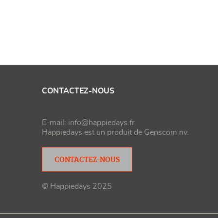
CONTACTEZ-NOUS
E-mail:
info@happiedays.fr
Happiedays est un produit de
Genscom nv
.
CONTACTEZ-NOUS
© Happiedays 2025