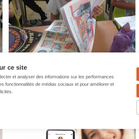
Devoir scolaire : découvrez pourquoi réaliser
(et imprimer) un journal en classe est une
r ce site
excellente idée !
llecter et analyser des informations sur les performances
16/09/2021 - 12:02
ir des fonctionnalités de médias sociaux et pour améliorer et
Envie de créer un journal scolaire avec votre classe ? Démarrez un
icités.
projet dans lequel les élèves forment une équipe éditoriale et
commencent à faire eux-mêmes l'actualité. Les élèves de la
Thornhill Primary School de Londres vous ont déjà précédés !