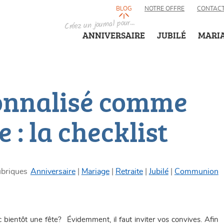
BLOG
NOTRE OFFRE
CONTAC
Créez un journal pour...
ANNIVERSAIRE
JUBILÉ
MARI
sonnalisé comme
 : la checklist
ubriques
Anniversaire
Mariage
Retraite
Jubilé
Communion
bientôt une fête? Évidemment, il faut inviter vos convives. Afin